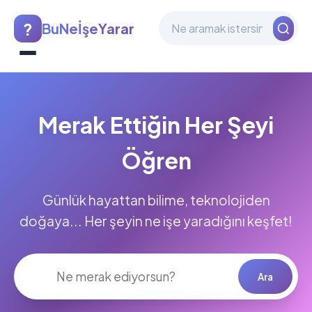
?
BuNeİşeYarar
Merak Ettiğin Her Şeyi
Öğren
Günlük hayattan bilime, teknolojiden
doğaya... Her şeyin ne işe yaradığını keşfet!
Ara