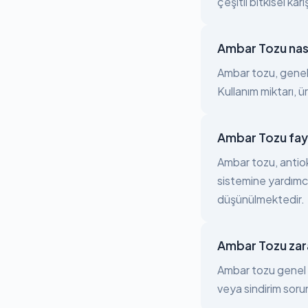
çeşitli bitkisel ka
Ambar Tozu nasıl
Ambar tozu, genelli
Kullanım miktarı, ü
Ambar Tozu fayd
Ambar tozu, antioks
sistemine yardımcı
düşünülmektedir.
Ambar Tozu zara
Ambar tozu genel ol
veya sindirim soru