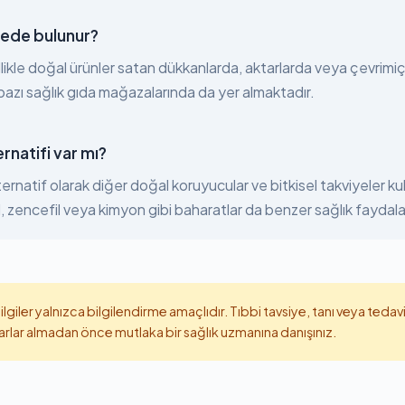
ede bulunur?
ikle doğal ürünler satan dükkanlarda, aktarlarda veya çevrimiç
a bazı sağlık gıda mağazalarında da yer almaktadır.
rnatifi var mı?
ernatif olarak diğer doğal koruyucular ve bitkisel takviyeler kulla
 zencefil veya kimyon gibi baharatlar da benzer sağlık faydaları
ilgiler yalnızca bilgilendirme amaçlıdır. Tıbbi tavsiye, tanı veya ted
kararlar almadan önce mutlaka bir sağlık uzmanına danışınız.