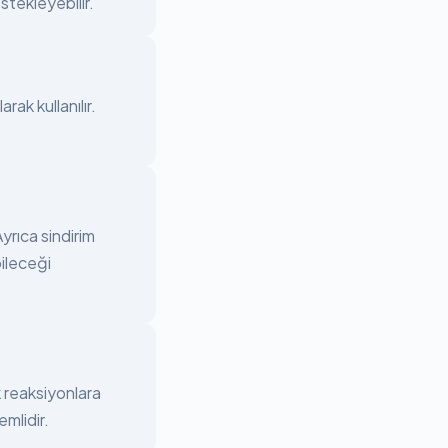
estekleyebilir.
rak kullanılır.
yrıca sindirim
bileceği
k reaksiyonlara
mlidir.