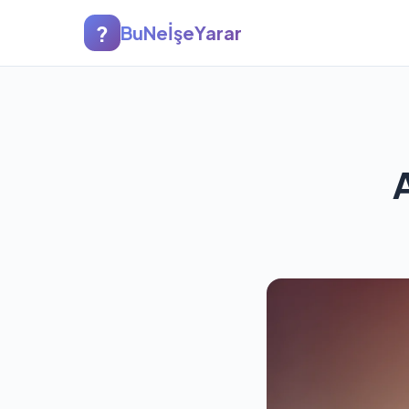
?
BuNeİşeYarar