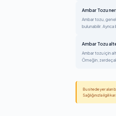
Ambar Tozu ner
Ambar tozu, genell
bulunabilir. Ayrıc
Ambar Tozu alte
Ambar tozu için alt
Örneğin, zerdeçal,
Bu sitede yer alan b
Sağlığınızla ilgili 