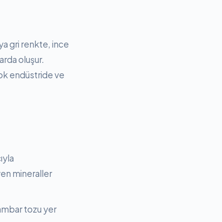
ya gri renkte, ince
arda oluşur.
çok endüstride ve
ıyla
yen mineraller
 ambar tozu yer