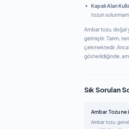
Kapalı Alan Kull
tozun solunmama
Ambar tozu, doğal y
gelmiştir. Tarım, te
çekmektedir. Ancak
gösterildiğinde, am
Sık Sorulan S
Ambar Tozu ne i
Ambar tozu, genell