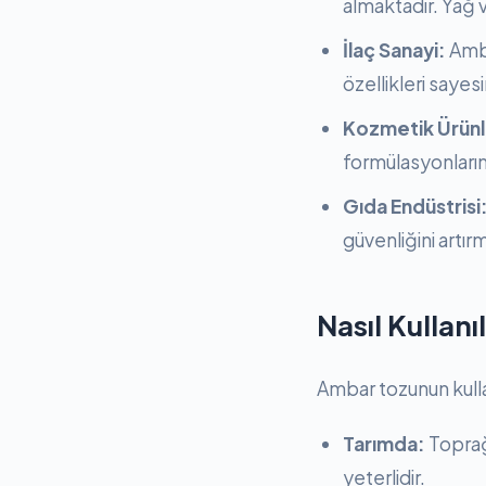
almaktadır. Yağ ve
İlaç Sanayi:
Amba
özellikleri saye
Kozmetik Ürünl
formülasyonların
Gıda Endüstrisi
güvenliğini artır
Nasıl Kullanıl
Ambar tozunun kullan
Tarımda:
Toprağa
yeterlidir.