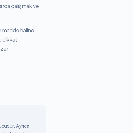
nlarda çalışmak ve
ir madde haline
a dikkat
özen
ucudur. Ayrıca,