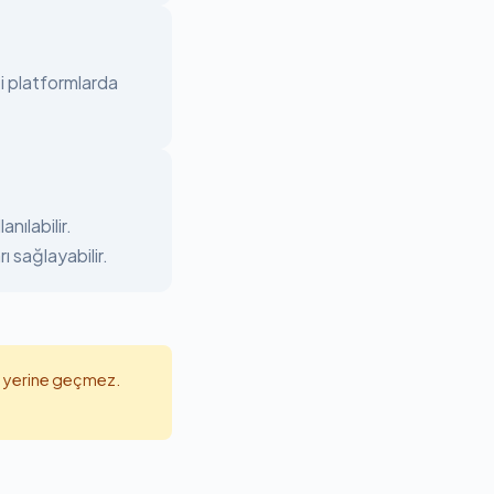
i platformlarda
nılabilir.
 sağlayabilir.
avi yerine geçmez.