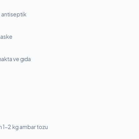
 antiseptik
maske
makta ve gıda
çin 1-2 kg ambar tozu