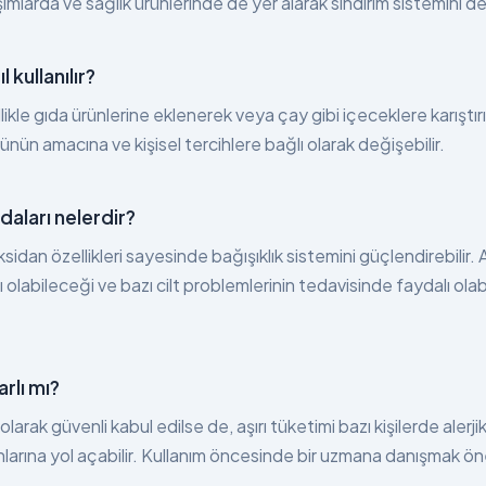
rışımlarda ve sağlık ürünlerinde de yer alarak sindirim sistemini d
 kullanılır?
kle gıda ürünlerine eklenerek veya çay gibi içeceklere karıştırıla
rünün amacına ve kişisel tercihlere bağlı olarak değişebilir.
aları nelerdir?
idan özellikleri sayesinde bağışıklık sistemini güçlendirebilir. A
 olabileceği ve bazı cilt problemlerinin tedavisinde faydalı ola
rlı mı?
arak güvenli kabul edilse de, aşırı tüketimi bazı kişilerde alerji
nlarına yol açabilir. Kullanım öncesinde bir uzmana danışmak öne