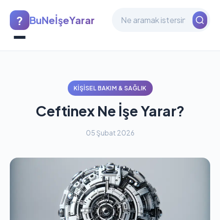
?
BuNeİşeYarar
KIŞISEL BAKIM & SAĞLIK
Ceftinex Ne İşe Yarar?
05 Şubat 2026