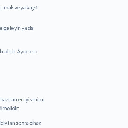
apmak veya kayıt
elgeleyin ya da
nabilir. Ayrıca su
azdan en iyi verimi
lmelidir:
ldıktan sonra cihaz