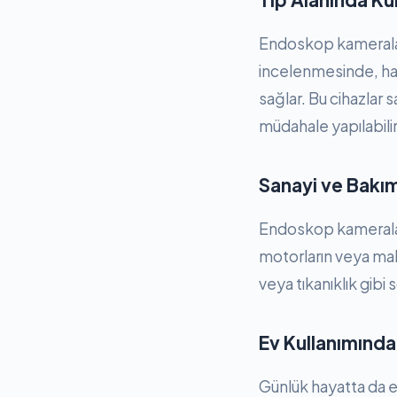
Endoskop kameralar 
incelenmesinde, has
sağlar. Bu cihazlar 
müdahale yapılabilir
Sanayi ve Bakı
Endoskop kameralar,
motorların veya maki
veya tıkanıklık gibi 
Ev Kullanımında
Günlük hayatta da 