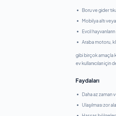
Boru ve gider tık
Mobilya altı veya
Evcil hayvanların
Araba motoru, kl
gibi birçok amaçla k
ev kullanıcıları için 
Faydaları
Daha az zaman ve
Ulaşılması zor a
Hassas bölgelerde