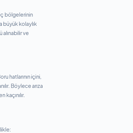
iç bölgelerinin
a büyük kolaylık
alınabilir ve
 hatlarının içini,
ılır. Böylece arıza
n kaçınılır.
ikle: