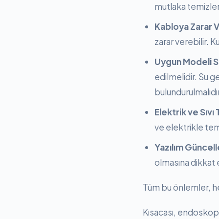
mutlaka temizlen
Kabloya Zarar
zarar verebilir. 
Uygun Modeli 
edilmelidir. Su g
bulundurulmalıdır
Elektrik ve Sıvı
ve elektrikle te
Yazılım Güncell
olmasına dikkat e
Tüm bu önlemler, hem
Kısacası, endoskop 