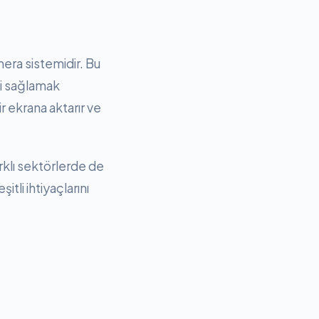
era sistemidir. Bu
ni sağlamak
r ekrana aktarır ve
rklı sektörlerde de
itli ihtiyaçlarını