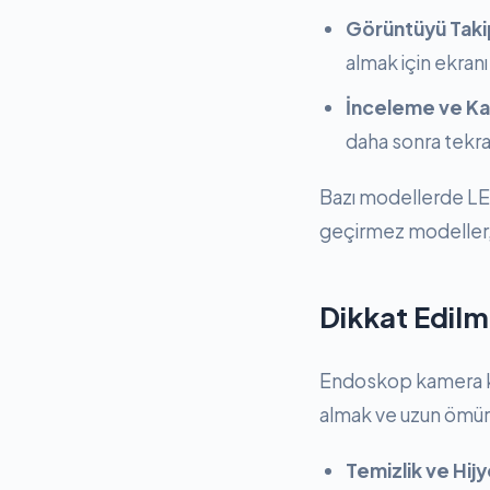
Görüntüyü Taki
almak için ekranı 
İnceleme ve Ka
daha sonra tekra
Bazı modellerde LED 
geçirmez modeller, s
Dikkat Edilm
Endoskop kamera kul
almak ve uzun ömürl
Temizlik ve Hij