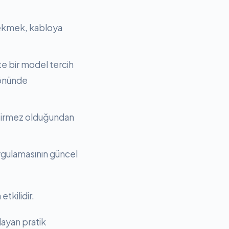
çekmek, kabloya
e bir model tercih
 önünde
geçirmez olduğundan
uygulamasının güncel
tkilidir.
layan pratik