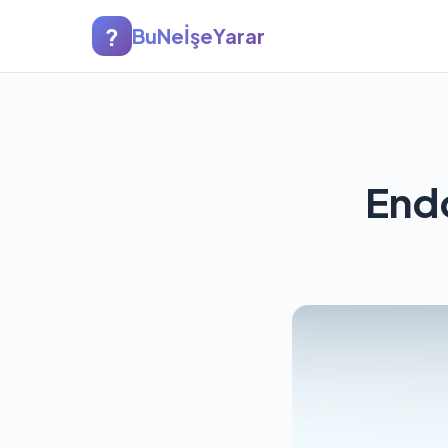
?
BuNeİşeYarar
End