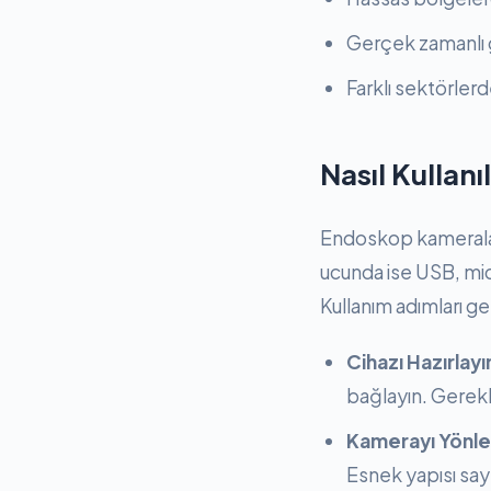
Gerçek zamanlı gö
Farklı sektörlerd
Nasıl Kullanıl
Endoskop kameraları
ucunda ise USB, mic
Kullanım adımları ge
Cihazı Hazırlayı
bağlayın. Gerekl
Kamerayı Yönle
Esnek yapısı say