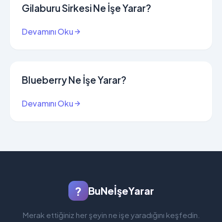
Gilaburu Sirkesi Ne İşe Yarar?
Devamını Oku
Blueberry Ne İşe Yarar?
Devamını Oku
?
BuNeİşeYarar
Merak ettiğiniz her şeyin ne işe yaradığını keşfedin.