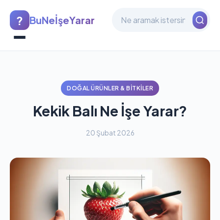
?
BuNeİşeYarar
DOĞAL ÜRÜNLER & BITKILER
Kekik Balı Ne İşe Yarar?
20 Şubat 2026