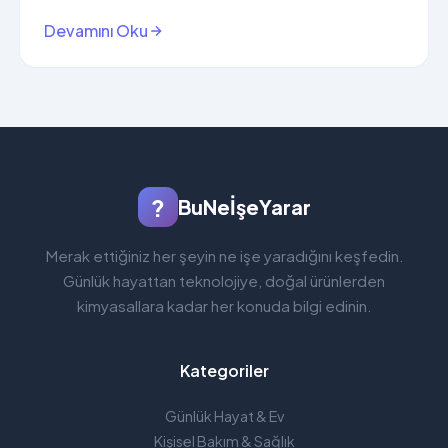
Devamını Oku
?
BuNeİşeYarar
Merak ettiğiniz her şeyin ne işe yaradığını keşfedin.
Günlük hayattan teknolojiye, doğal ürünlerden
kimyasallara kadar her konuda bilgi edinin.
Kategoriler
Günlük Hayat & Ev
Kişisel Bakım & Sağlık