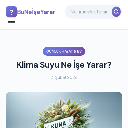
?
BuNeİşeYarar
GÜNLÜK HAYAT & EV
Klima Suyu Ne İşe Yarar?
21 Şubat 2026