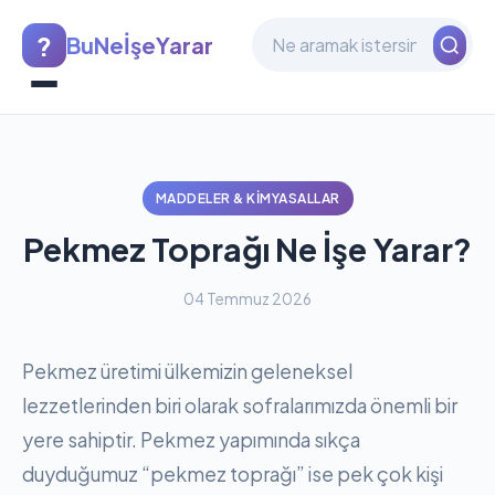
?
BuNeİşeYarar
MADDELER & KIMYASALLAR
Pekmez Toprağı Ne İşe Yarar?
04 Temmuz 2026
Pekmez üretimi ülkemizin geleneksel
lezzetlerinden biri olarak sofralarımızda önemli bir
yere sahiptir. Pekmez yapımında sıkça
duyduğumuz “pekmez toprağı” ise pek çok kişi