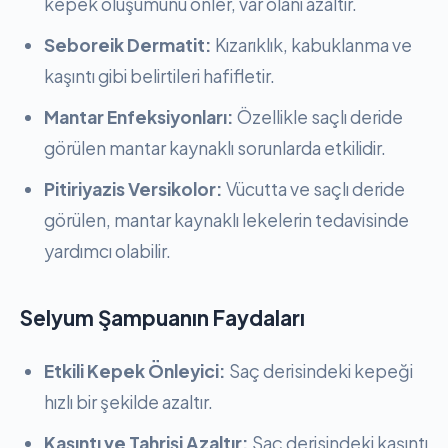
kepek oluşumunu önler, var olanı azaltır.
Seboreik Dermatit:
Kızarıklık, kabuklanma ve
kaşıntı gibi belirtileri hafifletir.
Mantar Enfeksiyonları:
Özellikle saçlı deride
görülen mantar kaynaklı sorunlarda etkilidir.
Pitiriyazis Versikolor:
Vücutta ve saçlı deride
görülen, mantar kaynaklı lekelerin tedavisinde
yardımcı olabilir.
Selyum Şampuanın Faydaları
Etkili Kepek Önleyici:
Saç derisindeki kepeği
hızlı bir şekilde azaltır.
Kaşıntı ve Tahrişi Azaltır:
Saç derisindeki kaşıntı