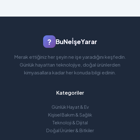
?
BuNeİşeYarar
Merak ettiğiniz her şeyin ne işe yaradığını keşfedin.
Günlük hayattan teknolojiye, doğal ürünlerden
kimyasallara kadar her konuda bilgi edinin.
Kategoriler
Günlük Hayat & Ev
Kişisel Bakım & Sağlık
Teknoloji & Dijital
Doğal Ürünler & Bitkiler