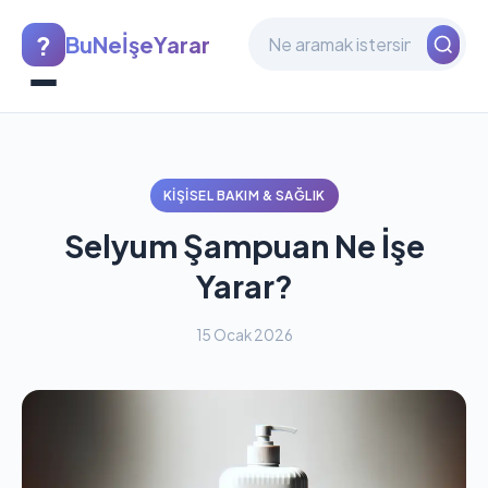
?
BuNeİşeYarar
KIŞISEL BAKIM & SAĞLIK
Selyum Şampuan Ne İşe
Yarar?
15 Ocak 2026