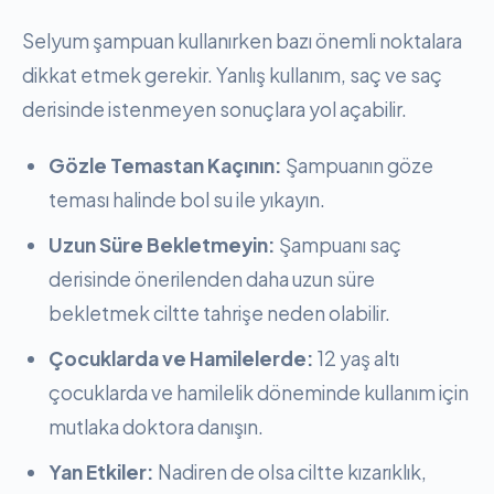
Selyum şampuan kullanırken bazı önemli noktalara
dikkat etmek gerekir. Yanlış kullanım, saç ve saç
derisinde istenmeyen sonuçlara yol açabilir.
Gözle Temastan Kaçının:
Şampuanın göze
teması halinde bol su ile yıkayın.
Uzun Süre Bekletmeyin:
Şampuanı saç
derisinde önerilenden daha uzun süre
bekletmek ciltte tahrişe neden olabilir.
Çocuklarda ve Hamilelerde:
12 yaş altı
çocuklarda ve hamilelik döneminde kullanım için
mutlaka doktora danışın.
Yan Etkiler:
Nadiren de olsa ciltte kızarıklık,