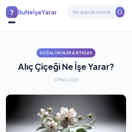
?
BuNeİşeYarar
DOĞAL ÜRÜNLER & BITKILER
Alıç Çiçeği Ne İşe Yarar?
23 Mart 2026