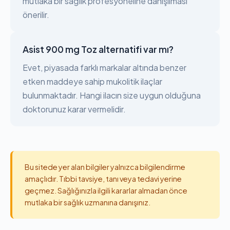
mutlaka bir sağlık profesyoneline danışılması
önerilir.
Asist 900 mg Toz alternatifi var mı?
Evet, piyasada farklı markalar altında benzer
etken maddeye sahip mukolitik ilaçlar
bulunmaktadır. Hangi ilacın size uygun olduğuna
doktorunuz karar vermelidir.
Bu sitede yer alan bilgiler yalnızca bilgilendirme
amaçlıdır. Tıbbi tavsiye, tanı veya tedavi yerine
geçmez. Sağlığınızla ilgili kararlar almadan önce
mutlaka bir sağlık uzmanına danışınız.