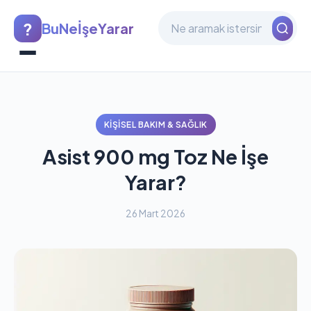
?
BuNeİşeYarar
KIŞISEL BAKIM & SAĞLIK
Asist 900 mg Toz Ne İşe
Yarar?
26 Mart 2026