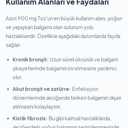
Kullanım Alanları ve Faydaları
Asist 900 mg Toz’un en büyük kullanım alanı, yoğun
ve yapışkan balgamı olan solunum yolu
hastalıklarıdır. Özellikle aşağıdaki durumlarda fayda
sağlar:
Kronik bronşit:
Uzun süreli öksürük ve balgam
şikayetlerinde balgamın incelmesine yardımcı
olur.
Akut bronşit ve zatürre:
Enfeksiyon
dönemlerinde akciğerde biriken balgamın dışarı
atılmasını kolaylaştırır.
Kistik fibrozis:
Bu gibi kalıtsal hastalıklarda,
akciğerdeki yoğun balgamın temizlenmesinde