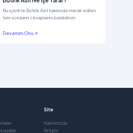
Bütirik Asit Ne İşe Yarar?
Bu içerikte Bütirik Asit hakkında merak edilen
tüm soruların cevaplarını bulabilirsin.
Devamını Oku
Site
emeler
Hakkımızda
yasallar
İletişim