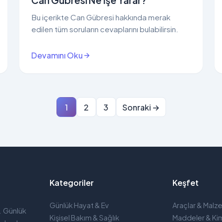
Can Gübresi Ne İşe Yarar?
Bu içerikte Can Gübresi hakkında merak
edilen tüm soruların cevaplarını bulabilirsin.
Devamını Oku
1
2
3
Sonraki →
Kategoriler
Keşfet
Günlük Hayat & Ev
Araçlar & Malz
. Günlük
Kişisel Bakım & Sağlık
Maddeler & Kim