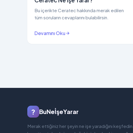
Ceratec Ne İşe Yarar?
Bu içerikte Ceratec hakkında merak edilen
tüm soruların cevaplarını bulabilirsin.
Devamını Oku
?
BuNeİşeYarar
Merak ettiğiniz her şeyin ne işe yaradığını keşfedin