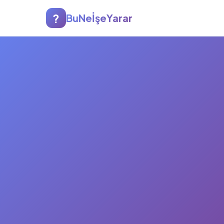
?
BuNeİşeYarar