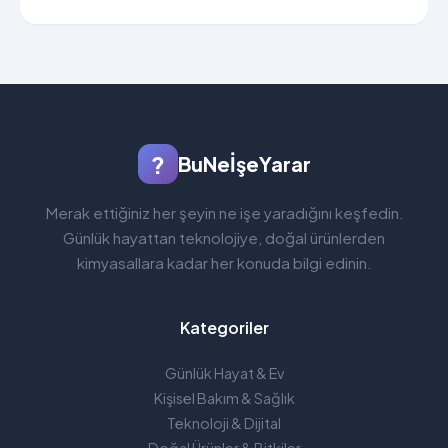
?
BuNeİşeYarar
Merak ettiğiniz her şeyin ne işe yaradığını keşfedin.
Günlük hayattan teknolojiye, doğal ürünlerden
kimyasallara kadar her konuda bilgi edinin.
Kategoriler
Günlük Hayat & Ev
Kişisel Bakım & Sağlık
Teknoloji & Dijital