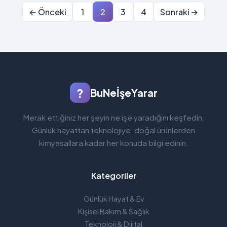
← Önceki
1
2
3
4
Sonraki →
?
BuNeİşeYarar
Merak ettiğiniz her şeyin ne işe yaradığını keşfedin.
Günlük hayattan teknolojiye, doğal ürünlerden
kimyasallara kadar her konuda bilgi edinin.
Kategoriler
Günlük Hayat & Ev
Kişisel Bakım & Sağlık
Teknoloji & Dijital