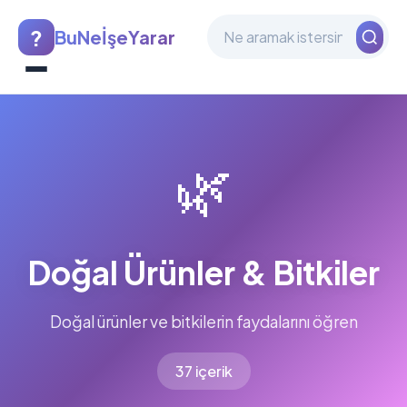
?
BuNeİşeYarar
🌿
Doğal Ürünler & Bitkiler
Doğal ürünler ve bitkilerin faydalarını öğren
37 içerik